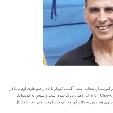
لد 9 سپتامبر 1967 در امریتسار، پنجاب است. آکشی کومار با نام راجیو هاری اوم باتیا در
خانواده ای پنجابی به دنیا آمد. پدرش کارمند دولت بود. او در Chandni Chowk، دهلی بزرگ شده است و سپس به کولیوادا،
وی هم چنین به کالج گورو ناناک خلسا رفت و در آنجا با جانپال