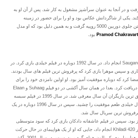
ت و در آنجا به عنوان سرآشپز مشغول به کار شد. پس از آن او به
ند. یکی از شاگردانش عکاس بود و او را برای حضور در زمینه
مدلینگ بسیار تشویق کرد. آکشی برای دو ساعت ژست گرفتن جلوی دوربین 5000 روپیه گرفت و به همین دلیل بود که او مدل
Pramod Chakravar
بود.
آکشی اولین بازی خود را در بالیوود در سال 1991 با فیلم Saugandh انجام داد. در سال 1992 دوباره در فیلم خیلدی بازی کرد. در
ی تو اناری و سپس موهرا بازی کرد که پرفروش ترین فیلم های سال بودند.
 قرار دادی را امضا کرد که دوباره موفقیت آمیز بود. او اولین نامزدی خود را برای
جایزه بهترین بازیگر مرد در مراسم Filmfare و Star Screen دریافت کرد. بعدا در همان سال آکشی در دو فیلم Suhaag و Elaan
بازی کرد که موفق هم بودند. او سپس به عنوان یکی از موفق ترین بازیگران آن سال معرفی شد. در سال 1995 در فیلم سبسه
دی طعم موفقیت را چشید. سپس در سال 1996 دوباره در یک
 پرفروش ترین سریال سال شد.
بازی کرد که موفقیت آمیز بود. سپس در فیلم عاشقانه دادکان بازی کرد که سود متوسطی
داشت. بعدا در همان سال او چند شیرین کاری خطرناک را در Khiladi 420 انجام داد، جایی که او از یک هواپیمای در حال حرکت
بالا رفت، بالای هواپیمای که در هوا پرواز می کرد ایستاد و از هواپیما روی یک بالون هوای گرم پرید. سپس در سال 2001، آکشی