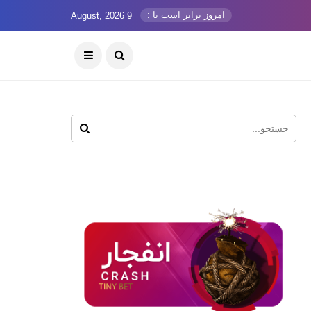
امروز برابر است با :
9 August, 2026