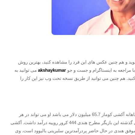
 شوید و هم چنین عکس های این فرد را مشاهده کنید، بهترین روش
 مراجعه به اینستاگرام و جست و جو
akshaykumar
می توانید به
د. هم چنین می توانید از طریق نسخه تحت وب نیز این کار را
دارایی خالص آکشای کومار 350 میلیون دلار است و درآمد ماهانه آکشی کومار 65.7 میلیون دلار می باشد او می تواند در هر
فیلم 55 کرور روپیه تا 70 کرور روپیه به دست بیاورد. در سال گذشته این بازیگر مطرح هندی 444 کرور روپیه درآمد داشت. آکشی
است. این بازیگر موفق هندی در حال حاضر پردرآمدترین سلبریتی بالیوود است. وی