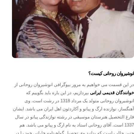
انوشیروان روحانی کیست؟
در این قسمت می خواهیم به مرور بیوگرافی انوشیروان روحانی از
خوانندگان قدیمی ایرانی
بپردازیم، در این باره باید بگوییم که
انوشیروان روحانی متولد یک مرداد 1318 در رشت است. وی
آهنگساز، نوازنده ارگ و پیانو و آکاردئون اهل ایران می باشد. ایشان
فارغ التحصیل هنرستان موسیقی در رشته نوازندگی پیانو در سال
1337 است. آقای روحانی استاد به نام ارگ و پیانو می باشد. هم
چنین جالب است که بدانید وی تحصیل گواهینامه خلبانی خود را در