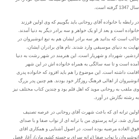
سال 1347 گرفته است.
در رابطه با خانواده آقای روحانی باید بگوییم که وی اولین فرزند
خانواده است و بعد از او یک خواهر و سه برادر دیگر به دنیا آمدند.
جالب است که بدانید هر سه برادر ایشان هم به تبع انوشیروان در
نهایت به دنیای موسیقی وارد شدند. نام های برادران ایشان،
اردشیر، شهرداد و شهریار است. این هنرمند در شهر رشت به دنیا
آمده است و تا سه سالگی به همراه خانواده اش در این شهر
اقامت داشته است. این موضوع را هم باید افزود که خانواده پدری
انوشیروان از اهالی فرهنگ روزگار خود بودند. هم چنین پدر بزرگ
وی ملقب به روحانی موید که اهل قلم بود و چندین کتاب مختلف نیز
به رشته نگارش در آورد.
اولین ترانه ای که باعث شهرت آقای روحانی در عرصه تصنیف
سازی شد، ترانه پرستوی من با ترانه ای از نواب صفا و با صدای
فوق العاده مرضیه بوده است. در اصول آشنایی و همکاری اقای
انوشیروان با نواب صفا (ترانه سرای برجسته کشورمان)، آغاز فصل