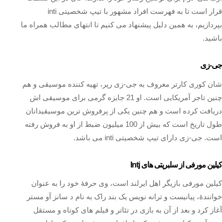
قرار است تا به فهرست افراد مشهور با تیپ شخصیتی inti
بپردازیم، به همین دلیل پیشنهاد می کنیم تا انتهای مطالب همراه ما
باشید.
جی-زی
شان کوری کارتر معروف به جی-زی رپر، تهیه‌ کننده موسیقی و هم
چنین تاجر آمریکایی است. او 21 جایزه گرمی برای موسیقی‌ اش
دریافت کرده‌ است و هم چنین یکی از پرفروش‌ ترین موسیقیدانان
طول تاریخ است که بیش از 100 میلیون ضبط از او به فروش رفته‌
است. جی-زی دارای تیپ شخصیتی inti می باشد.
کیلین مورفی از سلبریتی های Intj
کیلین مورفی بازیگر اهل ایرلند است، وی حرفهٔ خود را به عنوان
خوانندهٔ، پیانیست و ترانه‌ نویس یک بند راک به‌ نام د سانز آو مستر
آغاز کرد و بعد از آن به بازی در تئاتر و فیلم‌ های کوتاه و مستقل