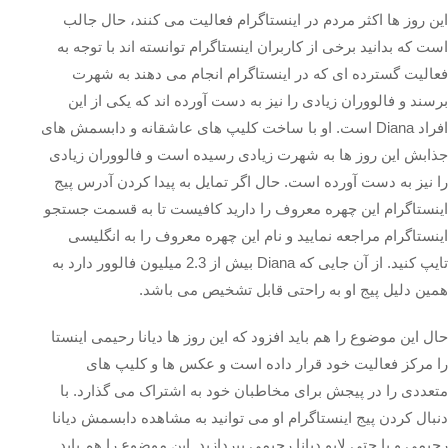
این روز ها اکثر مردم در اینستاگرام فعالیت می کنند، حال جالب
است که بدانید برخی از کاربران اینستاگرام توانسته اند با توجه به
فعالیت گسترده ای که در اینستاگرام انجام می‌ دهند به شهرت
برسند و فالووران زیادی را نیز به دست آورده اند که یکی از این
افراد Diana است. او با ساخت کلیپ های عاشقانه و دابسمش های
جذابش این روز ها به شهرت زیادی رسیده است و فالووران زیادی
را نیز به دست آورده است. حال اگر تمایل به پیدا کردن آدرس پیج
اینستاگرام این چهره معروف را دارید کافیست تا به قسمت جستجو
اینستاگرام مراجعه نمایید و نام این چهره معروف را به انگلیسی
تایپ کنید. از آن جایی که Diana بیش از 2.3 میلیون فالوور دارد به
همین دلیل پیج او به راحتی قابل تشخیص می باشد.
حال این موضوع را هم باید افزود که این روز ها دیانا رحیمی اینستا
را مرکز فعالیت خود قرار داده است و عکس ها و کلیپ های
متعددی را در پیجش برای مخاطبان خود به اشتراک می‌ گذارد. با
دنبال کردن پیج اینستاگرام او می‌ توانید به مشاهده دابسمش دیانا
رحیمی و یا حتی لایو دیانا رحیمی بپردازید. این موضوع را هم باید