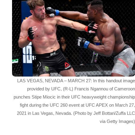
LAS VEGAS, NEVADA – MARCH 27: In this handout image
provided by UFC, (R-L) Francis Ngannou of Cameroon
punches Stipe Miocic in their UFC heavyweight championship
fight during the UFC 260 event at UFC APEX on March 27,
2021 in Las Vegas, Nevada. (Photo by Jeff Bottari/Zuffa LLC
via Getty Images)