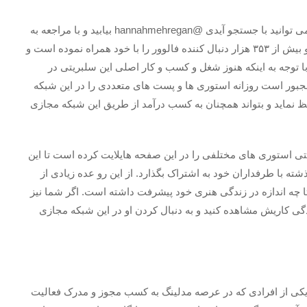
آدرس پیج اینستاگرام حنانه مهرگان یا همان هانا مهرگان را می توانید با جستجو آیدی @hannahmehregan بیابید و با مراجعه به
پیج اینستاگرام او این سلبریتی را بیش از گذشته بشناسید. او بیش از ۳۵۳ هزار دنبال کننده فالوور را با خود همراه نموده است و
ا توجه به اینکه هنوز شغل و کسب و کار اصلی این سلبریتی در
 مجبور است روزانه استوری ها و پست های متعددی را در این شبکه
فظ نماید و بتواند همچنان به کسب درآمد از طریق این شبکه مجازی
شته و حتی استوری های مختلفی را در این صفحه هایلایت کرده است تا این
ه با طرفداران خود به اشتراک بگذارد. از این رو عده زیادی از
او تا چه اندازه در زندگی هنری خود پیشرفت داشته است. اگر شما نیز
دگی کاریش مشاهده کنید و به دنبال کردن او در این شبکه مجازی
 یکی از افرادی که در عرصه مدلینگ به کسب مجوز و مدرک فعالیت