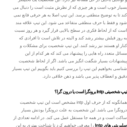
بسیار خوب است و هر چیزی که از نظرش مثبت است را دنبال می
کند تا به توضیح منطقی برسد. این تیپ اصلا به هر حرفی قانع نمی
شود و فقط با حرف منطقی متقاعد می شود. این تیپ علاقه مند
است که از لحاظ فکری در سطح بالایی قرار گیرد و هر روز نسبت
به روز قبلش بیشتر رشد کند و البته در تلاش است تا افرادی که
کنار او هستند نیز رشد کنند. این تیپ شخصیت برای مشکلات و
مسائل متعدد راه هایی را پیشنهاد می کند که هر کدام از این
پیشنهادات بسیار شگفت انگیز می باشد. اگر از لحاظ شخصیت
شناسی بخواهیم این تیپ را بررسی کنیم باید بگوییم این تیپ بسیار
دقیق و انعطاف پذیر می باشد و ذهن خلاقی دارد.
تیپ شخصیتی Intp برونگرا است یا درون گرا؟
همانگونه که از حرف اول intp مشخص است این تیپ شخصیت
درونگرا می باشد. این شخصیت به علت درونگرا بودنش بسیار
ساکت است و در همه جا مستقل عمل می کند. در ادامه تعدادی از
سلبریتی های Intp
را معرفی خواهیم کرد تا شناخت بهتری به این