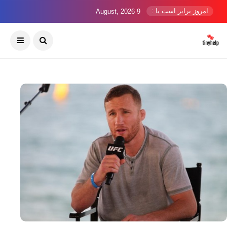
امروز برابر است با :
9 August, 2026