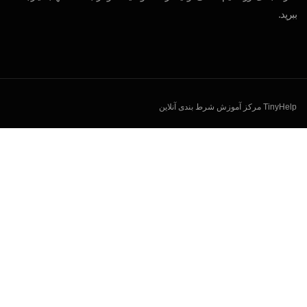
ببرید.
TinyHelp مرکز آموزش شرط بندی آنلاین