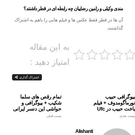
مندی وکیلی و رامین رضاییان چه رابطه ای در قطر داشتند؟
آن ها در قطر فقط عکس ها و فیلم هایی را باهم به اشتراک
گذاشتند.
به این مقاله
امتیاز دهید :
اشتراک گذاری
بیوگرافی حبیب
تمام رقص های سلما
نورماگومدوف + فیلم
شکیب + بیوگرافی و
باخت حبیب در Ufc
حواشی این دنسر ایرانی
پست بعدی
پست قبلی
Alishanti