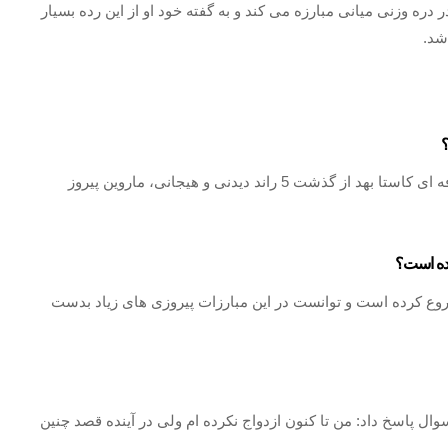
ری با اصالت ترنتو، ایتالیا با وزن 93 کیلو گرم و قد 1.88 در دره وزنی میانی مبارزه می کند و به گفته خود او از این رده بسیار
شد.
؟
در مسابقه بین ماروین وتوری در مقابل رزمی کار حرفه ای کاستا بهد از گذشت 5 راند دیدنی و هیجانی، ماروین پیروز
رده است؟
 شروع کرده است و توانست در این مبارزات پیروزی های زیاد بدست
وال پاسخ داد: من تا کنون ازدواج نکرده ام ولی در آینده قصد چنین