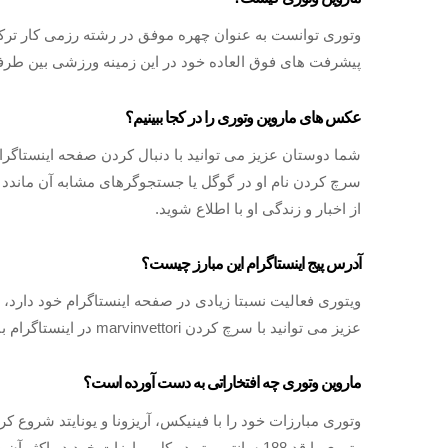
وتوری توانست به عنوان چهره موفق در رشته رزمی کار ترکیبی
پیشرفت های فوق العاده خود در این زمینه ورزشی بین طرفد
عکس های ماروین وتوری را در کجا ببینیم؟
شما دوستان عزیز می توانید با دنبال کردن صفحه اینستاگرا
سرچ کردن نام او در گوگل یا جستجوگرهای مشابه آن ماندد م
از اخبار و زندگی او با اطلاع شوید.
آدرس پیج اینستاگرام این مبارز چیست؟
ویتوری فعالیت نسبتا زیادی در صفحه اینستاگرام خود دارد، 
عزیز می توانید با سرچ کردن marvinvettori در اینستاگرام با او همراه باشید و لذت ببرید.
ماروین وتوری چه افتخاراتی به دست آورده است؟
وتوری مبارزات خود را با فینیکس، آریزونا و یونایتد شروع ک
وتوری با قد 188 سانتی متر در کل مبارزات خود در اکثر آن ها پیروز شده است و باعث افتخار ایتالیا و خانواده خود شده است.