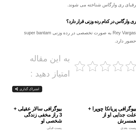
رقبای ری وارگاس شناخته می شوند.
ری وارگاس در کدام رده وزنی قرار دارد؟
Rey Vargas به صورت تخصصی در رده وزنی super bantam
حضور دارد.
به این مقاله
امتیاز دهید :
اشتراک گذاری
بیوگرافی پریانکا چوپرا +
بیوگرافی سالار عقیلی +
علت جدایی او از
3 راز مخفی زندگی
همسرش
شخصی او
پست بعدی
پست قبلی