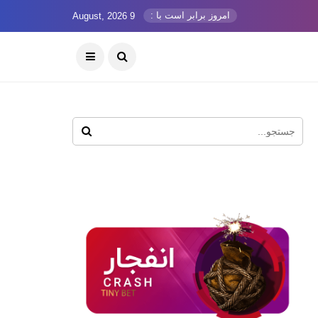
امروز برابر است با :
9 August, 2026