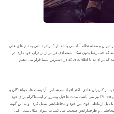
در بیوگرافی رضا پیشرو آمده است که او متولد سال 1366 در تهران و محله نظام آباد می باشد. او 2 برادر نا تنی به نام های علی
د که خب رضا بدون شک استعدادی فرا تر از برادران خود دارد. در
اشد که در ادامه با اطلاات ی که در دسترس شما قرار می دهیم
وه بر کاربران عادی، اکثر افراد سرشناس، آرتیست ها، خوانندگان و
رپران نیز در این شبکه فعالیت می‌ کنند که این موضوع شامل Pishro نیز می‌ باشد. مدت ها قبل پیشرو در اینستاگرام برای خود
 یک پل ارتباطی قوی بین خود و مخاطبانش تبدیل کرد. او به این گونه
مخاطبان و طرفدارانش صحبت می‌ کند. به عنوان مثال مدتی قبل