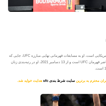
رز ناماجوناس متولد 29 ژوئن 1992 یک رزمی کار حرفه ای آمریکایی است. او به مسابقات قهرمانی نهایی مبارزه UFC، جایی که
او در بخش سبک وزن ها رقابت می کند و دو بار و در حال حاضر قهرمان UFC است و از 13 دسامبر 2021، او در رتبه‌بندی زنان
ان محترم به برترین
سایت شرط بندی ufc
هدایت خواید شد.