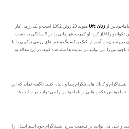
ناماجوناس از
زنان Ufc
متولد 29 ژوئن 1992 است و یک رزمی کار
بسیار حرفه ای آمریکایی می باشد. رز از سن 5 سالگی تمرین تکواندو را آغاز کرد. او کمربند قهرمانی را در 9 سالگی به دست
وران دبیرستان، او آموزش کیک بوکسینگ و هنر های رزمی ترکیبی را با
جوناس را می توانید در سایت ها مشاهده کنید. در این مقاله به
اگرام و کانال های تلگرام پیدا و دنبال کنید. ناگفته نماند که این
د. ناماجوناس عکس هایی از ناماجوناس را می توانید در سایت ها
کنید و حتی می توانید در قسمت سرچ اینستاگرام خود اسم ایشان را