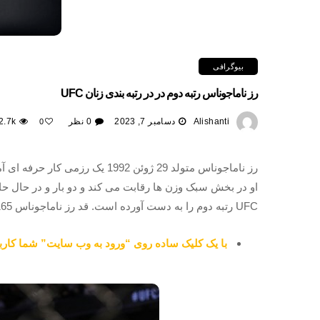
بیوگرافی
رز ناماجوناس رتبه دوم در در رتبه‌ بندی زنان UFC
Alishanti
دسامبر 7, 2023
0 نظر
2.7k
0
UFC رتبه دوم را به دست آورده است. قد رز ناماجوناس 165 است.
با یک کلیک ساده روی “ورود به وب سایت” شما کاربر