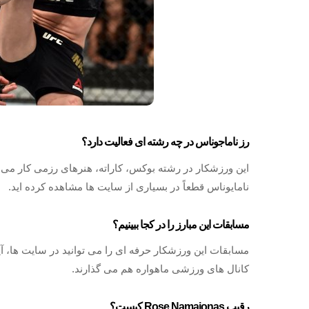
رز ناماجوناس در چه رشته ای فعالیت دارد؟
این ورزشکار در رشته بوکس، کاراته، هنرهای رزمی کار می 
نامایوناس قطعاً در بسیاری از سایت ها مشاهده کرده اید.
مسابقات این مبارز را در کجا ببینیم؟
مسابقات این ورزشکار حرفه ای را می توانید در سایت ها، آپا
کانال های ورزشی ماهواره هم می گذارند.
رقیب Rose Namajonas کیست؟