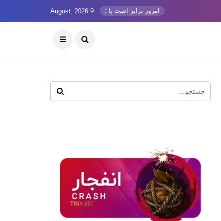
امروز برابر است با :
9 August, 2026