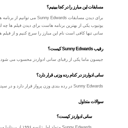
مسابقات این مبارز را در کجا ببینیم؟
برای دیدن مسابقات nny Edwards
یوتیوب یکی از بهترین برنامه هاست برای دیدن فیلم ها چه 
سانی تنها کافی است نام این مبارز را سرچ کنیم و از فیلم ه
رقیب Sunny Edwards کیست؟
جیسون ماما یکی از رقبای سانی ادواردز محسوب می شود، آنها
سانی ادواردز در کدام رده وزنی قرار دارد؟
Sunny Edwards در رده بندی وزن پرواز قرار دارد و در سپتامبر ۲۰۲۱ به عنوان بهترین مبارز در رده بندی وزن پرواز قرار گرفت.
سوالات متداول
سانی ادواردز کیست؟
Sunny Edwards متولد اول ژانویه ۱۹۹۶ از بریتانیا می باشد، او برادر کوچکتر چارلی ادواردز قهرمان بوکس می باشد.