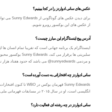
عکس های سانی ادواردز را در کجا ببینیم؟
برای دیدن عک
از عکس های این بوکسور روبرو شویم.
آدرس پیج اینستاگرام این مبارز چیست؟
اینستاگرام یک برنامه جهانی است که تقریبا تمام انسان ها ا
سلبریتی ها برقرار می
و مردمی sunnyedwards@ می باشد که حدود هفتاد هزار نفر دنبال کننده دارد.
سانی ادواردز چه افتخاراتی به دست آورده است؟
Sunny Edwards قهرمان بوک
انگلیسی است، او در سال ۲۰۱۵ در مسابقات قهرمانی ملی انگلیس به مدال طلا دست یافت.
سانی ادواردز در چه رشته ای فعالیت دارد؟