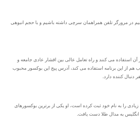
س های گوناگونی از Sunny Edwards می توانیم در مرورگر تلفن همراهمان سرچی داشته باشیم و با حجم انبوهی
ز آن استفاده می کنند و راه تعامل عالی بین اقشار عادی جامعه و
 کند، Sunny Edwards بوکسور محبوب هم از این برنامه استفاده می کند، آدرس پیج این بوکسور محبوب
س در WBO تا کنون افتخارات زیادی را به نام خود ثبت کرده است، او یکی از برترین بوکسورهای