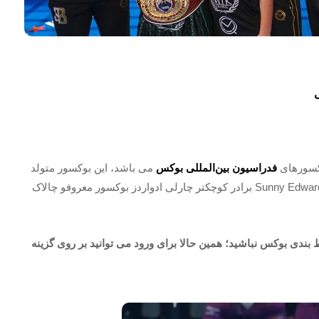
وکسورهای
فدراسیون بین‌المللی بوکس
می باشد، این بوکسور متولد
اول ژانویه هزار و نهصد و نود و شش از بریتانیا می باشد، Sunny Edwards برادر کوچکتر چارلی ادواردز بوکسور معروفو چالاک
بندی بوکس نباشید؛ همین حالا برای ورود می توانید بر روی گزینه