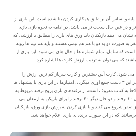
ایه و اساس آن بر طبق همکاری کردن بنا شده است. این بازی از
تر و در عین حال سخت تر می باشد. در ادامه به نحوه بازی بازی
نشان می دهد بازیکنان باید ورق های بازی را مطابق با ارزشی که
رند بچینند. اصولا این بازی با ۴ نفر برگزار می شود. این ۴ نفر به صورت دو به دو با هم هم تیمی هستند و باید هم تیم ها روبه
گر بنشینند. ابزار بازی بریج یک دسته کارت ۵۲ تایی است که شامل، تمام شماره ها و خال های می شود. این بازی از
شند که می توان به ترتیب ارزش کارت ها اشاره کرد.
 می شود. کارت آس بیشترین و کارت سرباز کم ترین ارزش را
داراست. بازی bridge در ۳ دست بازی می شود و امتیاز ها در این ۳ دست جمع آوری میگردد. امتیازها در این بازی با پیشنهاد ها
حا به کتاب معروف است. از ترفندهای بازی بریج ترفند مربوط به
خال ها است. به این صورت که خال خشت ۲۰ ترفند، خال دل ۳۰ ترفند و دو خال دیگر ۴۰ ترفند را برای بازیکن به ارمغان می
تیاز صفر شروع می کنند و با بازی کردن به روش بازی ورق، بازیکنان