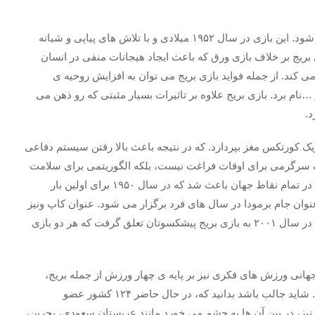
بازی بریج پاسور نیز یکی از انواع بازی های ورق حساب می شود. این بازی در سال ۱۹۵۲ میلادی و با تلاش های پیاپی و شبانه
 بریج بر خلاف بازی ورق که باعث ایجاد هیجانات منفی در انسان
 کند. از جمله فواید بازی بریج می توان به افزایش روحیه ی
نام برد. بازی بریج علاوه بر تاثیرات بسیار مثبتی که رو ذهن می
د.
شده، بازی bridge می تواند به تحریک کورتکس مغز بپردازد. که در نتیجه باعث بالا رفتن سیستم دفاعی
ک سرگرمی برای اوقات فراغت نیست، بلکه الگوریتمی برای سلامت
جسم و روان انسان ها حساب می شود. محبوبیت بازی بریج در تمام نقاط جهان باعث شد که در سال ۱۹۵۰ برای اولین بار
عنوان جام برمودا در سال های فرد برگزار می شود. عنوان کاپ ونیز
، به بازی بریج بانوان در سال ۱۹۷۵، و عنوان کاپ سالمندان در سال ۲۰۰۱ به بازی بریج پیشکسوتان تعلق گرفت که هر دو بازی
 ۱۹۶۰ برگزار گردید. انجمن جهانی ورزش های فکری نیز بر پایه ی چهار ورزش از جمله بریج،
شطرنج، گو و دروتس در سال ۲۰۰۵ به رسمیت تاسیس شد. شاید جالب باشد بدانید که، در حال حاضر ۱۲۴ کشور عضو
ه نام ۱۱ کشور خاورمیانه ای نیز، در بین آن ها به چشم می خورد مانند عربستان سعودی، بحرین،