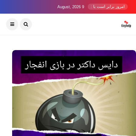
امروز برابر است با :
9 August, 2026