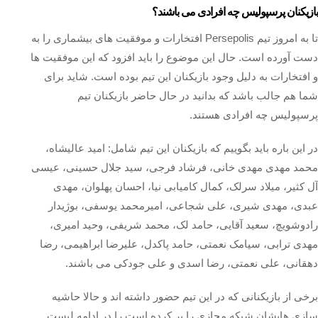
بازیکنان پرسپولیس چه افرادی می باشند؟
تا به امروز تیم Persepolis افتخارات و موفقیت‌ های بیشماری را به
دست آورده است. حال این موضوع را باید افزود که این موفقیت ها
و افتخارات به دلیل وجود بازیکنان این تیم بوده است. شاید برای
شما هم جالب باشد که بدانید در حال حاضر بازیکنان تیم
پرسپولیس چه افرادی هستند.
در این باره باید بگوییم که بازیکنان این تیم شامل: امید عالیشاه،
محمد مهدی مهدی‌ خانی، فرشاد فرجی، سید جلال حسینی، عیسی
آل کثیر، میلاد سرلک، کمال کامیابی‌ نیا، احسان پهلوان، مهدی
عبدی، مهدی شیری، علی شجاعی، امیرمحمد یوسفی، بوژیدار
رادوشویچ، سعید آقایی، حامد لک، محمد شریفی، وحید امیری،
مهدی ترابی، سیامک نعمتی، حامد پاکدل، علیرضا ابراهیمی، رضا
دهقانی، علی نعمتی، رضا اسدی و علی جودکی می باشند.
برخی از بازیکنانی که در این تیم حضور داشته اند و حالا حاشیه
سازی هایشان شبکه مجازی را پر کرده است را در ادامه لیست