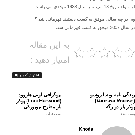
او متولد تاریخ 18 سپتامبر سال 1988 میلادی می باشد.
وی در چه سالی موفق به کسب دستبند قهرمانی شد ؟
در سال 2007 موفق به کسب قهرمانی شد.
به این مقاله
امتیاز دهید :
اشتراک گذاری
زندگی نامه ونسا روسو
بیوگرافی لونی هاروود
(Vanessa Rousso)
(loni Harwood) پوکر
پوکر باز دو رگه
باز مطرح نیویورکی
پست بعدی
پست قبلی
Khoda