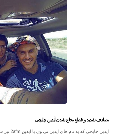
تصادف شدید و قطع نخاع شدن آیدین چایچی
آیدین چایچ