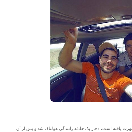
ی که به نام های آیدین تی وی یا آیدین 2afm نیز شهرت یافته است، دچار یک حادثه رانندگی هولناک شد و پس از آن