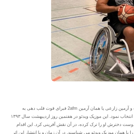
آرمین زارعی، از دوستان قدیمی و نزدیک آیدین چایچی است و آرمین زارعی یا همان آرمین 2afm فبرای قوت قلب دهی به
چایچی او را برای ایفای نقش در یکی از موزیک ویدئو هایش، انتخاب نمود. این موزیک ویدئو در هفتمین روز اردیبهشت سال ۱۳۹۳
ست دخترش او را ترک کرده، در آن نقش آفرینی کرد. این اقدام
ا همان موزیک ویدئو می شناسند. در آن زمان و با انتشار این اثر