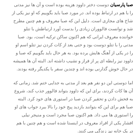
صبا پارسیان
دوست دختر داوود هزینه بوده است و آن ها نیز مدتی
را با هم در ارتباط بوده اند. در مورد صبا باید بگوییم که او نیز یکی از
شاخ های مجازی است. دلیل این که صبا معروف و هم چنین مطرح
شد و توانست فالووران زیادی را بدست آورد ارتباطش با تتلو
خواننده معروف ایرانی که هم اکنون ساکن ترکیه است، بود. صبا
مدتی را با تتلو دوست بود و حتی بعد از کات کردن نیز تتلو اسم او
را در یکی از آهنگ هایش برده بود. به هر حال باید بگوییم که صبا و
داوود نیز رابطه ای پر از فراز و نشیب داشته اند. البته آن ها همیشه
در حال خوش گذارنی بوده اند و چندین سفر با یکدیگر رفته بودند.
اما دوستی این دو نفر هم بعد از مدتی به جدایی ختم شد. زمانی که
آن ها کات کردند، برای این که داوود بتواند فالوور جذب کند، شروع
به فحش دادن و تحقیر کردن صبا در استوری های خود کرد. البته
صبا هم برای این که بتوانند بازدید پیج خود را بالا ببرد جواب های او
را استوری ها می داد. هم اکنون صبا مجرد است و منیجر نیلی
افشار یکی از افراد معروف در اینستا شده است و هم چنین با هم
در یک خانه نیز زندگی می کنند.