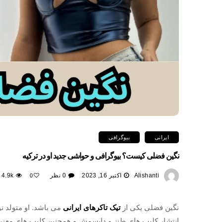
ایرانی
بیوگرافی
نگین فضلی کیست؟ بیوگرافی و حواشی جدید او در ترکیه
Alishanti
اکتبر 16, 2023
0 نظر
4.9k
0
نگین فضلی یکی از
تیک تاکرهای ایرانی
می باشد. او متولد ن
انتشار کلیپ های طنز و دابسمش و همچنین کلیپ های معنی 