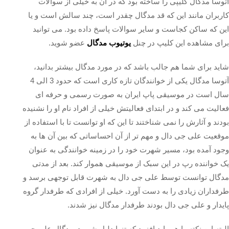
آتوسا مدگال کلیپی را ساخته بود که در آن به خیلی از سوالات
کاربران مانند این که قد مدگال چقدر است، چند سالش است و یا
این که ساکن کجاست و سایر سوالات پاسخ داده بود. می توانید
برای مشاهده این کلیپ در چنل
یوتیوب مدگال
عضو شوید.
شاید برای شما هم جالب باشد که در مورد مدگال بیشتر بدانید،
آتوسا مدگال یکی از خوانندگان تازه کاری است که حدود 3 الی 4
سال است در موسیقی پاپ ایران به صورت رسمی و حرفه‌ ای
فعالیت می‌ کند و در ابتدای فعالیتش خیلی از افراد نام او را نشنیده
بودند و آثارش را نمی‌ شناختند تا این که او توانست تا با استفاده از
موقعیت علی جی دال و مهم تر از آن احساساتی که بین آن ها به
وجود آمده بود، مسیر شهرت خود را در زمینه خوانندگی به عنوان
یک خواننده رپ در این سبک از موسیقی هموار کند. بعد از مدتی
مدگال توانست توسط علی جی دال به شهرت قابل توجهی برسد و
طرفداران زیادی را به دست آورد. خیلی از افرادی که طرفدار گروه
پایدار و علی جی دال بودند طرفدار مدگال نیز شدند.
البته این نکته را هم باید افزود که تنها دلیل شهرت مدگال علی جی