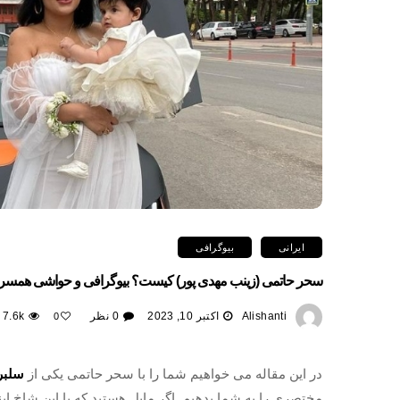
ایرانی
بیوگرافی
سحر حاتمی (زینب مهدی پور) کیست؟ بیوگرافی و حواشی همسر م
Alishanti
اکتبر 10, 2023
0 نظر
7.6k
0
در این مقاله می خواهیم شما را با سحر حاتمی یکی از
سلبر
مختصری را به شما بدهیم. اگر مایل هستید که با این شاخ اینس